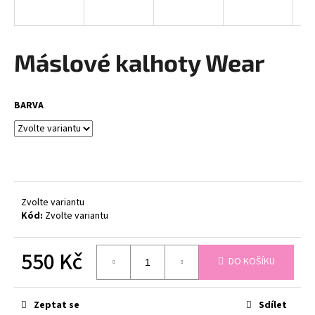
a
j
í
Máslové kalhoty Wear
t
?
BARVA
HLEDAT
Zvolte variantu
Kód:
Zvolte variantu
D
o
550 Kč
p
DO KOŠÍKU
o
Měrná
r
cena:
u
Zeptat se
Sdílet