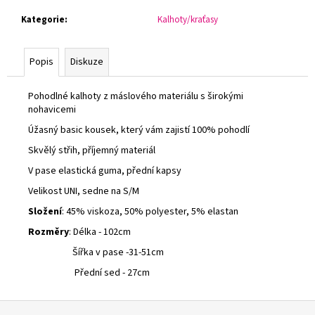
č
u
Kategorie
:
Kalhoty/kraťasy
j
e
Popis
Diskuze
m
e
Pohodlné kalhoty z máslového materiálu s širokými
nohavicemi
SUKNĚ
Úžasný basic kousek, který vám zajistí 100% pohodlí
S
VOLÁNY
Skvělý střih, příjemný materiál
HALLY
V pase elastická guma, přední kapsy
440
Kč
Velikost UNI, sedne na S/M
Složení
: 45% viskoza, 50% polyester, 5% elastan
Rozměry
: Délka - 102cm
Šířka v pase -31-51cm
Přední sed - 27cm
Z