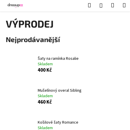
K
Přejít
Hledat
Nákup
M
Přihlášení
na
o
obsah
Zpět
Zpět
košík
š
VÝPRODEJ
í
C
k
Nejprodávanější
o
p
o
Šaty na ramínka Rosalie
t
Skladem
ř
400 Kč
e
b
Mušelínový overal Sibling
u
Skladem
j
460 Kč
e
t
e
Košilové šaty Romance
Skladem
n