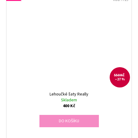
550 KČ
–27 %
Lehoučké šaty Really
Skladem
400 Kč
DO KOŠÍKU