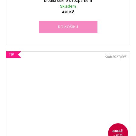
Dlouhá sukně s rozparkem
Skladem
420 Kč
DO KOŠÍKU
TIP
Kód:
8027/SVE
630 KČ
–20 %