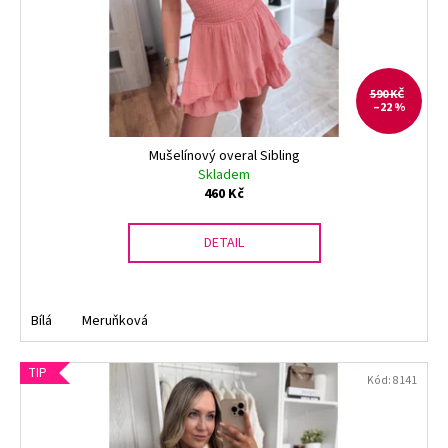
590 KČ
–22 %
Mušelínový overal Sibling
Skladem
460 Kč
DETAIL
Bílá
Meruňková
TIP
Kód:
8141