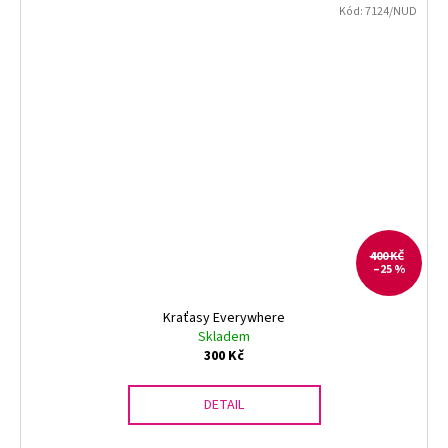
Kód:
7124/NUD
400 KČ
–25 %
Kraťasy Everywhere
Skladem
300 Kč
DETAIL