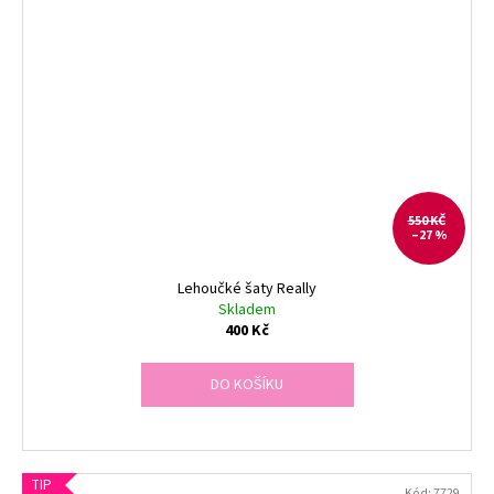
550 KČ
–27 %
Lehoučké šaty Really
Skladem
400 Kč
DO KOŠÍKU
TIP
Kód:
7729