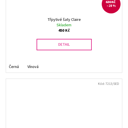
630 KČ
–28 %
Třpytivé šaty Claire
Skladem
450 Kč
DETAIL
Černá
Vínová
Kód:
7213/SED