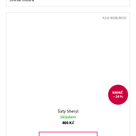
Světle modrá
Kód:
8069/MOD
530 KČ
–24 %
Šaty Sheryl
Skladem
400 Kč