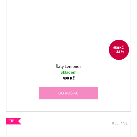
650 KČ
–38 %
Šaty Lemones
Skladem
400 Kč
DO KOŠÍKU
TIP
Kód:
7732