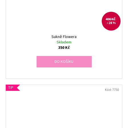
490 KČ
–28 %
Sukně Flowera
Skladem
350 Kč
DO KOŠÍKU
TIP
Kód:
7750