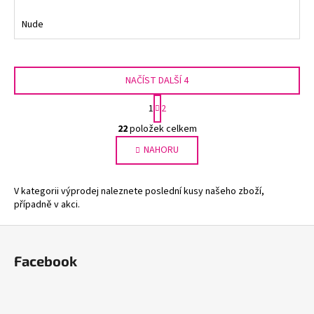
Nude
NAČÍST DALŠÍ 4
S
1
2
t
O
r
22
položek celkem
v
á
NAHORU
l
n
k
á
o
d
V kategorii výprodej naleznete poslední kusy našeho zboží,
v
a
případně v akci.
á
c
n
í
Z
í
p
á
Facebook
r
p
v
a
k
t
y