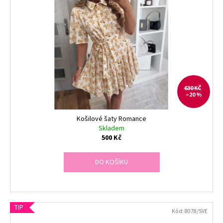
630 KČ
–20 %
Košilové šaty Romance
Skladem
500 Kč
DO KOŠÍKU
TIP
Kód:
8078/SVE