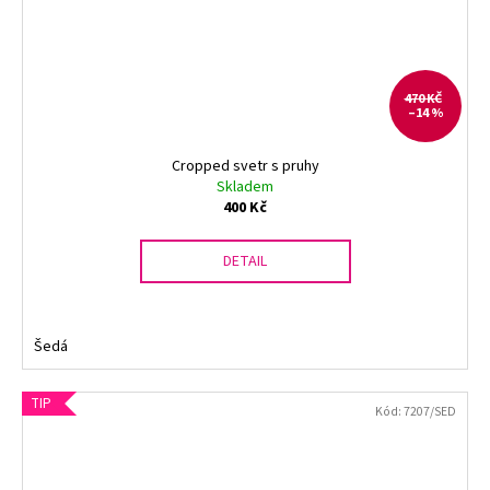
470 KČ
–14 %
Cropped svetr s pruhy
Skladem
400 Kč
DETAIL
Šedá
TIP
Kód:
7207/SED