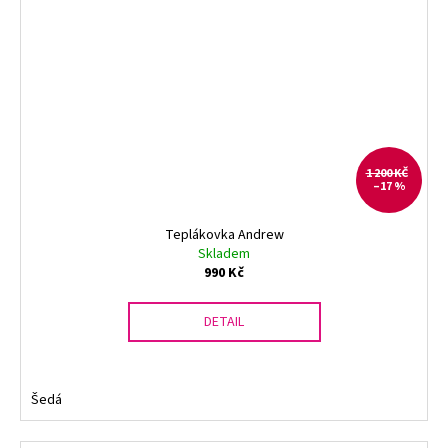
1 200 KČ
–17 %
Teplákovka Andrew
Skladem
990 Kč
DETAIL
Šedá