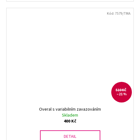
Kód:
7579/TMA
510 KČ
–21 %
Overal s variabilním zavazováním
Skladem
400 Kč
DETAIL