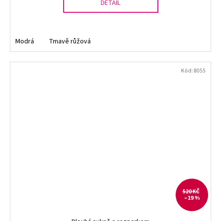
DETAIL
Modrá
Tmavě růžová
Kód:
8055
520 KČ
–19 %