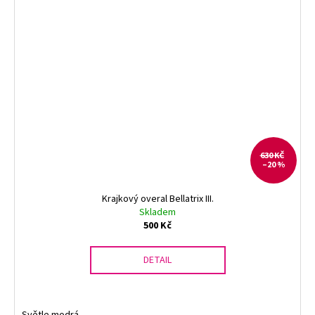
630 KČ
–20 %
Krajkový overal Bellatrix III.
Skladem
500 Kč
DETAIL