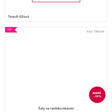
Tmavě růžová
TIP
Kód:
7386/FIA
610 KČ
–19 %
Šaty na ramínka Heaven