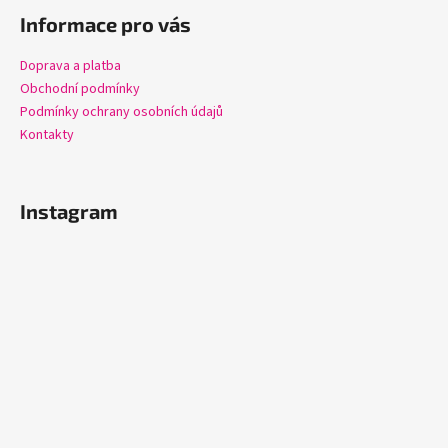
v
í
Informace pro vás
ý
p
Doprava a platba
i
Obchodní podmínky
s
Podmínky ochrany osobních údajů
u
Kontakty
Instagram