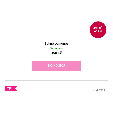
490 KČ
–28 %
Sukně Lemones
Skladem
350 Kč
DO KOŠÍKU
TIP
Kód:
7738