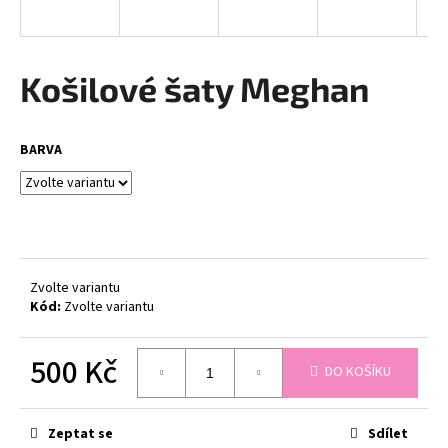
a
j
í
Košilové šaty Meghan
t
?
BARVA
HLEDAT
Zvolte variantu
Kód:
Zvolte variantu
D
o
500 Kč
p
DO KOŠÍKU
o
Měrná
r
cena:
u
Zeptat se
Sdílet