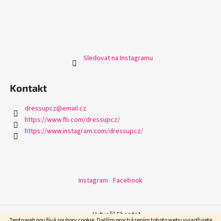
Sledovat na Instagramu
Kontakt
dressupcz
@
email.cz
https://www.fb.com/dressupcz/
https://www.instagram.com/dressupcz/
Instagram
Facebook
Vytvořil Shoptet
Tento web používá soubory cookie. Dalším procházením tohoto webu vyjadřujete