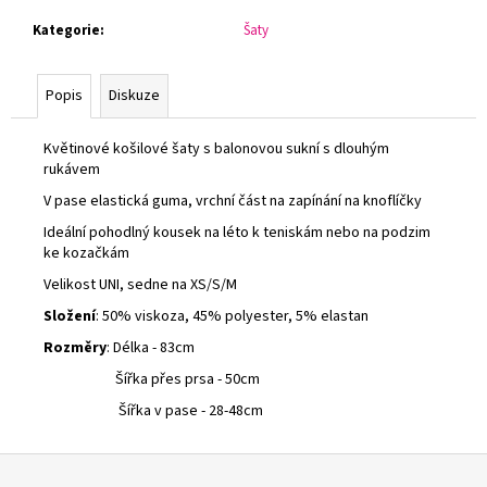
č
u
Kategorie
:
Šaty
j
e
Popis
Diskuze
m
e
Květinové košilové šaty s balonovou sukní s dlouhým
rukávem
DLOUHÉ
V pase elastická guma, vrchní část na zapínání na knoflíčky
ŠATY
S
Ideální pohodlný kousek na léto k teniskám nebo na podzim
TULIPÁNY
ke kozačkám
600
Velikost UNI, sedne na XS/S/M
Kč
Složení
: 50% viskoza, 45% polyester, 5% elastan
Rozměry
: Délka - 83cm
Šířka přes prsa - 50cm
Šířka v pase - 28-48cm
Z