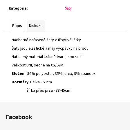
č
u
Kategorie
:
Šaty
j
e
Popis
Diskuze
m
e
Nádherné nařasené šaty z třpytivé látky
Šaty jsou elastické a mají vycpávky na prsou
DLOUHÉ
ŠATY
Nařasený materiál krásně tvaruje pozadí
S
TULIPÁNY
Velikost UNI, sedne na XS/S/M
600
Složení
: 56% polyester, 35% lurex, 9% spandex
Kč
Rozměry
: Délka - 68cm
Šířka přes prsa - 38-45cm
Z
á
Facebook
p
a