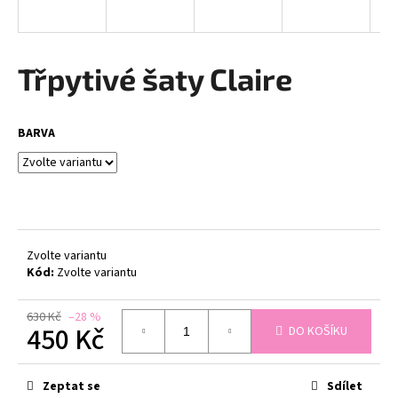
a
j
í
Třpytivé šaty Claire
t
?
BARVA
HLEDAT
Zvolte variantu
Kód:
Zvolte variantu
D
o
630 Kč
–28 %
p
450 Kč
DO KOŠÍKU
o
r
Měrná
cena:
u
Zeptat se
Sdílet