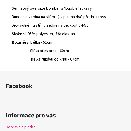
č
u
Semišový oversize bomber s "bubble" rukávy
j
Bunda se zapíná na stříbrný zip a má dvě přední kapsy
e
Díky volnému střihu sedne na velikost S/M/L
m
e
Složení
: 95% polyester, 5% elastan
Rozměry
: Délka - 51cm
MIDI
Šířka přes prsa - 60cm
SUKNĚ
Délka rukávu od krku - 67cm
S
KVĚTY
500
Z
Kč
á
Facebook
p
a
t
í
Informace pro vás
Doprava a platba