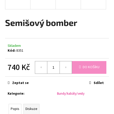
a
j
í
Semišový bomber
t
?
Skladem
Kód:
8351
HLEDAT
740 Kč
DO KOŠÍKU
Měrná
cena:
D
Zeptat se
Sdílet
o
p
Kategorie
:
Bundy/kabáty/vesty
o
r
u
Popis
Diskuze