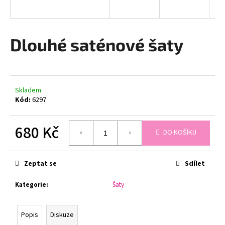
a
j
í
Dlouhé saténové šaty
t
?
Skladem
Kód:
6297
HLEDAT
680 Kč
DO KOŠÍKU
Měrná
cena:
D
Zeptat se
Sdílet
o
p
Kategorie
:
Šaty
o
r
u
Popis
Diskuze