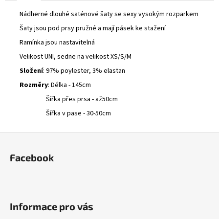
č
u
Nádherné dlouhé saténové šaty se sexy vysokým rozparkem
j
Šaty jsou pod prsy pružné a mají pásek ke stažení
e
Ramínka jsou nastavitelná
m
e
Velikost UNI, sedne na velikost XS/S/M
Složení
: 97% poylester, 3% elastan
MIDI
Rozměry
: Délka - 145cm
SUKNĚ
Šířka přes prsa - až50cm
S
KVĚTY
Šířka v pase - 30-50cm
500
Kč
Z
á
Facebook
p
a
t
í
Informace pro vás