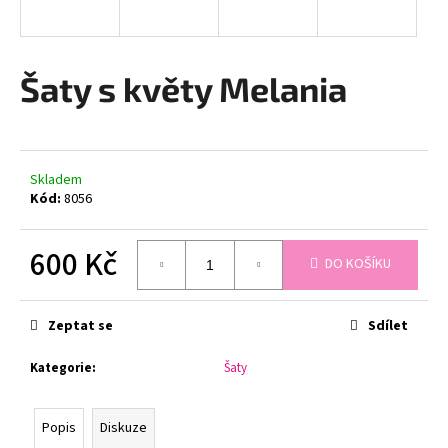
a
j
í
Šaty s květy Melania
t
?
Skladem
Kód:
8056
HLEDAT
600 Kč
DO KOŠÍKU
Měrná
cena:
D
Zeptat se
Sdílet
o
p
Kategorie
:
Šaty
o
r
u
Popis
Diskuze