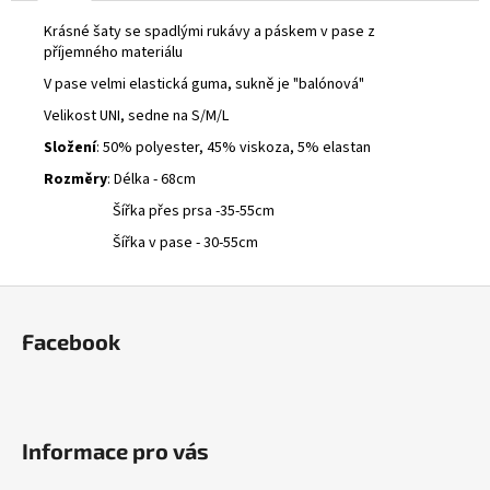
č
u
Krásné šaty se spadlými rukávy a páskem v pase z
j
příjemného materiálu
e
V pase velmi elastická guma, sukně je "balónová"
m
Velikost UNI, sedne na S/M/L
e
Složení
: 50% polyester, 45% viskoza, 5% elastan
Rozměry
: Délka - 68cm
CROP
SAKO
Šířka přes prsa -35-55cm
580
Šířka v pase - 30-55cm
Kč
Z
á
Facebook
p
a
t
í
Informace pro vás