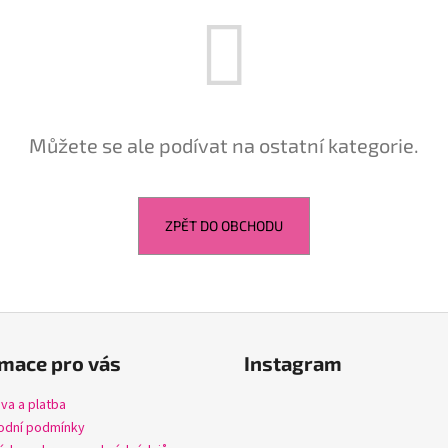
ŠATY MARGOT
DLOUHÉ ŠATY Z V
530 Kč
600 Kč
Můžete se ale podívat na ostatní kategorie.
ZPĚT DO OBCHODU
mace pro vás
Instagram
va a platba
dní podmínky