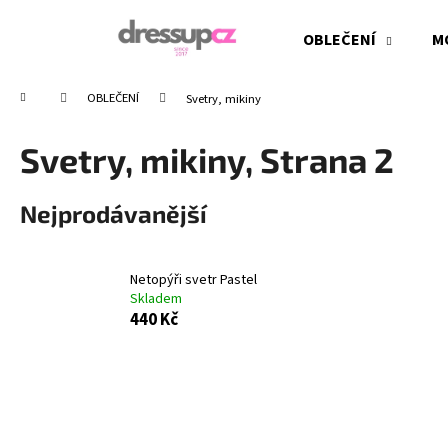
K
Přejít
na
o
OBLEČENÍ
M
obsah
Zpět
Zpět
š
do
do
í
Domů
OBLEČENÍ
Svetry, mikiny
obchodu
obchodu
k
Svetry, mikiny
, Strana 2
Nejprodávanější
Netopýři svetr Pastel
Skladem
440 Kč