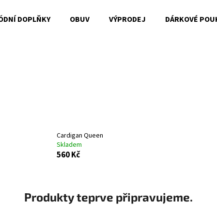
ÓDNÍ DOPLŇKY
OBUV
VÝPRODEJ
DÁRKOVÉ POU
Co potřebujete najít?
HLEDAT
Doporučujeme
Cardigan Queen
Skladem
560 Kč
Produkty teprve připravujeme.