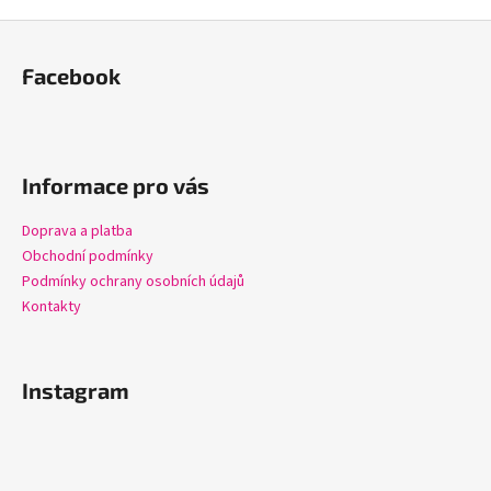
Z
á
Facebook
p
a
t
í
Informace pro vás
Doprava a platba
Obchodní podmínky
Podmínky ochrany osobních údajů
Kontakty
Instagram