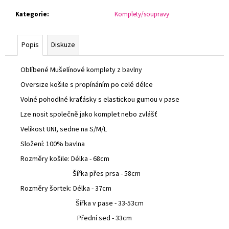
č
u
Kategorie
:
Komplety/soupravy
j
e
Popis
Diskuze
m
e
Oblíbené Mušelínové komplety z bavlny
Oversize košile s propínáním po celé délce
DLOUHÉ
ŠATY
Volné pohodlné kraťásky s elastickou gumou v pase
Z
VISKÓZY
Lze nosit společně jako komplet nebo zvlášť
600
Velikost UNI, sedne na S/M/L
Kč
Složení: 100% bavlna
Rozměry košile: Délka - 68cm
Šířka přes prsa - 58cm
Rozměry šortek: Délka - 37cm
Šířka v pase - 33-53cm
Přední sed - 33cm