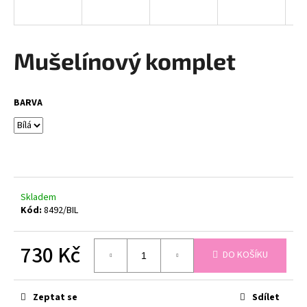
a
j
í
Mušelínový komplet
t
?
BARVA
HLEDAT
Skladem
Kód:
8492/BIL
D
o
730 Kč
p
DO KOŠÍKU
o
Měrná
r
cena:
u
Zeptat se
Sdílet